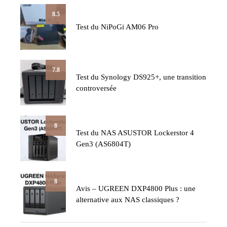
8.5
Test du NiPoGi AM06 Pro
7.8
Test du Synology DS925+, une transition
controversée
8
Test du NAS ASUSTOR Lockerstor 4
Gen3 (AS6804T)
8
Avis – UGREEN DXP4800 Plus : une
alternative aux NAS classiques ?