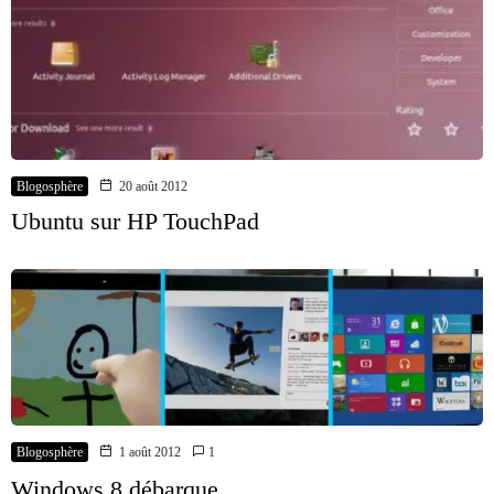
Blogosphère
20 août 2012
Ubuntu sur HP TouchPad
Blogosphère
1 août 2012
1
Windows 8 débarque…