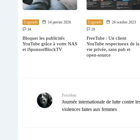
Logiciels
14 janvier 2026
Logiciels
26 octobre 2023
34
29
Bloquer les publicités
FreeTube : Un client
YouTube grâce à votre NAS
YouTube respectueux de la
et iSponsorBlockTV
vie privée, sans pub et
open-source
Précédent
Journée internationale de lutte contre le
violences faites aux femmes