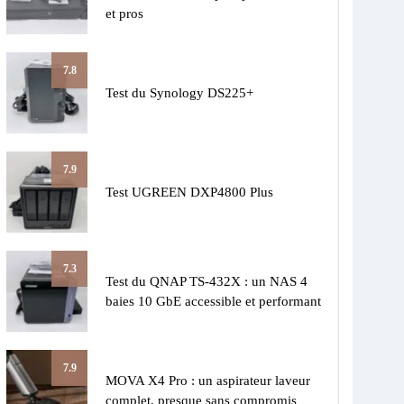
et pros
7.8
Test du Synology DS225+
7.9
Test UGREEN DXP4800 Plus
7.3
Test du QNAP TS-432X : un NAS 4
baies 10 GbE accessible et performant
7.9
MOVA X4 Pro : un aspirateur laveur
complet, presque sans compromis