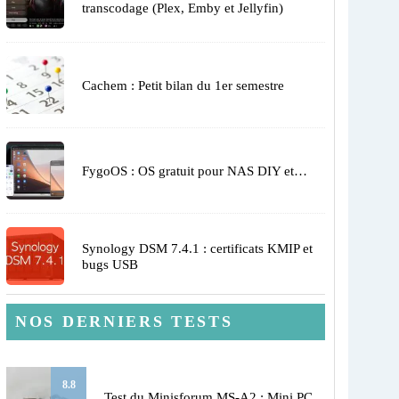
transcodage (Plex, Emby et Jellyfin)
Cachem : Petit bilan du 1er semestre
FygoOS : OS gratuit pour NAS DIY et…
Synology DSM 7.4.1 : certificats KMIP et
bugs USB
NOS DERNIERS TESTS
8.8
Test du Minisforum MS-A2 : Mini PC