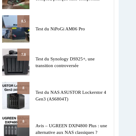
8.5
Test du NiPoGi AM06 Pro
7.8
Test du Synology DS925+, une
transition controversée
8
Test du NAS ASUSTOR Lockerstor 4
Gen3 (AS6804T)
8
Avis – UGREEN DXP4800 Plus : une
alternative aux NAS classiques ?