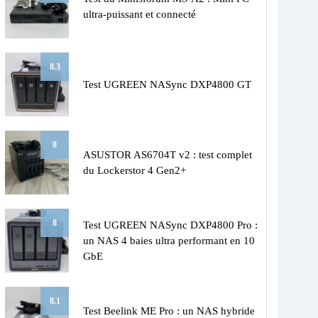
ultra-puissant et connecté
8.3
Test UGREEN NASync DXP4800 GT
8
ASUSTOR AS6704T v2 : test complet
du Lockerstor 4 Gen2+
8
Test UGREEN NASync DXP4800 Pro :
un NAS 4 baies ultra performant en 10
GbE
8.1
Test Beelink ME Pro : un NAS hybride