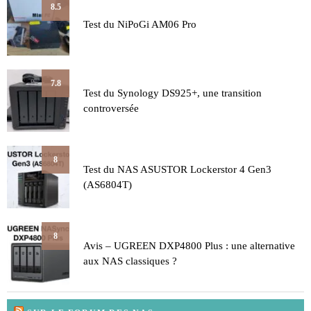
8.5
Test du NiPoGi AM06 Pro
7.8
Test du Synology DS925+, une transition
controversée
8
Test du NAS ASUSTOR Lockerstor 4 Gen3
(AS6804T)
8
Avis – UGREEN DXP4800 Plus : une alternative
aux NAS classiques ?