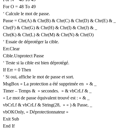
For O = 48 To 49
‘ Calcule le mot de passe.
Passe = Chr(A) & Chr(B) & Chr(C) & Chr(D) & Chr(E) & _
Chr(F) & Chr(G) & Chr(H) & Chr(I) & Chr(J) & _
Chr(K) & Chr(L) & Chr(M) & Chr(N) & Chr(O)
‘ Essaie de déprotéger la cible.
Err.Clear
Cible.Unprotect Passe
‘ Teste si la cible est bien déprotégé.
If Err = 0 Then
‘ Si oui, affiche le mot de passe et sort.
MsgBox « La protection a été supprimée en » & _
Timer – Temps & » secondes. » & vbCrLf & _
« Le mot de passe équivalent trouvé est : » & _
vbCrLf & vbCrLf & String(28, » « ) & Passe, _
vbOKOnly, « Déprotectionnateur »
Exit Sub
End If