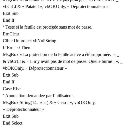
vbCrLf & « Patate ! », vbOKOnly, « Déprotectionnateur »
Exit Sub
End If
‘ Teste si la feuille est protégée sans mot de passe.
Err.Clear
Cible.Unprotect vbNullString
If Err = 0 Then
MsgBox « La protection de la feuille active a été supprimée. » _
& vbCrLf & « Il n’y avait pas de mot de passe. Quelle burne ! », _
vbOKOnly, « Déprotectionnateur »
Exit Sub
End If
Case Else
‘ Annulation demandée par l’utilisateur.
MsgBox String(14, » « ) & « Ciao ! », vbOKOnly,
« Déprotectionnateur »
Exit Sub
End Select