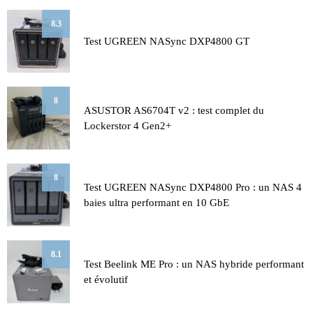
8.3
Test UGREEN NASync DXP4800 GT
8
ASUSTOR AS6704T v2 : test complet du
Lockerstor 4 Gen2+
8
Test UGREEN NASync DXP4800 Pro : un NAS 4
baies ultra performant en 10 GbE
8.1
Test Beelink ME Pro : un NAS hybride performant
et évolutif