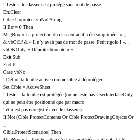
‘ Teste si le classeur est protégé sans mot de passe.
Err.Clear
Cible.Unprotect vbNullString
If Err = 0 Then
MsgBox « La protection du classeur actif a été supprimée. » _
& vbCrLf & « Il n’y avait pas de mot de passe. Petit rigolo ! », _
vbOKOnly, « Déprotectionnateur »
Exit Sub
End If
Case vbNo
‘ Définit la feuille active comme cible à déprotéger.
Set Cible = ActiveSheet
‘ Teste si la feuille est protégée (on ne teste pas UserInterfaceOnly
qui ne peut être positionné que par macro
‘ et n’est pas enregistré avec le classeur).
If Not (Cible.ProtectContents Or Cible.ProtectDrawingObjects Or
_
Cible.ProtectScenarios) Then
MsgBox « La feuille active n’est pas protégée. » & vbCrLf & _