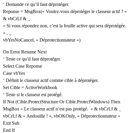
‘ Demande ce qu’il faut déprotéger.
Reponse = MsgBox(« Voulez-vous déprotéger le classeur actif ? »
& vbCrLf & _
« Si vous répondez non, c’est la feuille active qui sera déprotégée.
« , _
vbYesNoCancel, « Déprotectionnateur »)
On Error Resume Next
‘ Teste ce qu’il faut déprotéger.
Select Case Reponse
Case vbYes
‘ Définit le classeur actif comme cible à déprotéger.
Set Cible = ActiveWorkbook
‘ Teste si le classeur est protégé.
If Not (Cible.ProtectStructure Or Cible.ProtectWindows) Then
MsgBox « Le classeur actif n’est pas protégé. » & vbCrLf & _
vbCrLf & « Andouille ! », vbOKOnly, « Déprotectionnateur »
Exit Sub
End If