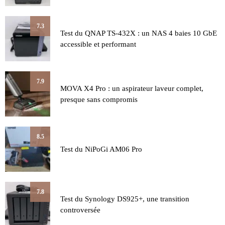
7.3
Test du QNAP TS-432X : un NAS 4 baies 10 GbE
accessible et performant
7.9
MOVA X4 Pro : un aspirateur laveur complet,
presque sans compromis
8.5
Test du NiPoGi AM06 Pro
7.8
Test du Synology DS925+, une transition
controversée