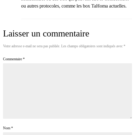
ou autres protocoles, comme les box TaHoma actuelles.
Laisser un commentaire
Votre adresse e-mail ne sera pas publiée.
Les champs obligatoires sont indiqués avec
*
Commentaire
*
Nom
*