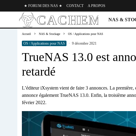
★ FORUM DES NAS ★
CONTACT
A PROPOS
NAS & ST
Accueil
NAS & Stockage
OS / Applications pour NAS
OS / Applications pour NAS
·
9 décembre 2021
TrueNAS 13.0 est a
retardé
L’éditeur iXsystem vient de faire 3 annonces. La première,
annonce également TrueNAS 13.0. Enfin, la troisième annonc
février 2022.