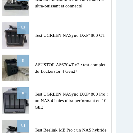
ultra-puissant et connecté
8.3
Test UGREEN NASync DXP4800 GT
8
ASUSTOR AS6704T v2 : test complet
du Lockerstor 4 Gen2+
8
Test UGREEN NASync DXP4800 Pro :
un NAS 4 baies ultra performant en 10
GbE
8.1
Test Beelink ME Pro : un NAS hybride