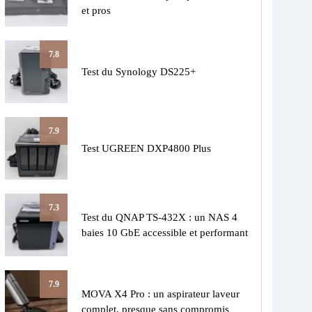
et pros
7.8
Test du Synology DS225+
7.9
Test UGREEN DXP4800 Plus
7.3
Test du QNAP TS-432X : un NAS 4
baies 10 GbE accessible et performant
7.9
MOVA X4 Pro : un aspirateur laveur
complet, presque sans compromis