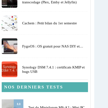
transcodage (Plex, Emby et Jellyfin)
Cachem : Petit bilan du 1er semestre
FygoOS : OS gratuit pour NAS DIY et…
Synology DSM 7.4.1 : certificats KMIP et
bugs USB
NOS DERNIERS TESTS
8.8
Test du Minisforum MS-A2 : Mini PC