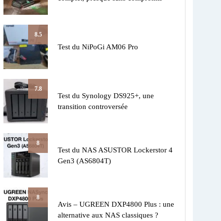
8.5
Test du NiPoGi AM06 Pro
7.8
Test du Synology DS925+, une
transition controversée
8
Test du NAS ASUSTOR Lockerstor 4
Gen3 (AS6804T)
8
Avis – UGREEN DXP4800 Plus : une
alternative aux NAS classiques ?