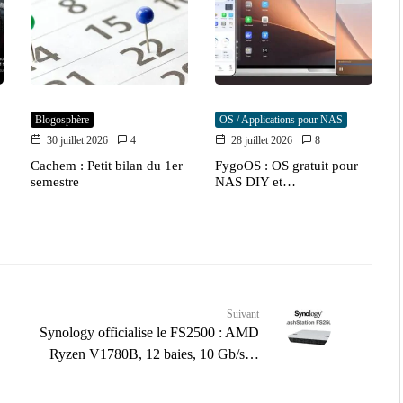
Blogosphère
OS / Applications pour NAS
30 juillet 2026
4
28 juillet 2026
8
Cachem : Petit bilan du 1er
FygoOS : OS gratuit pour
semestre
NAS DIY et…
Suivant
Synology officialise le FS2500 : AMD
Ryzen V1780B, 12 baies, 10 Gb/s…