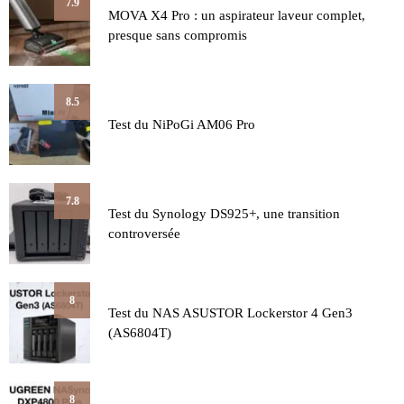
7.9
MOVA X4 Pro : un aspirateur laveur complet,
presque sans compromis
8.5
Test du NiPoGi AM06 Pro
7.8
Test du Synology DS925+, une transition
controversée
8
Test du NAS ASUSTOR Lockerstor 4 Gen3
(AS6804T)
8