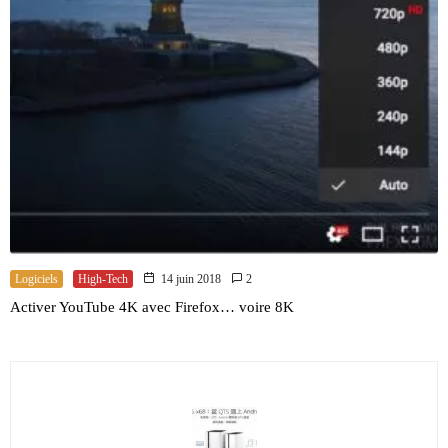
Logiciels
High-Tech
14 juin 2018
2
Activer YouTube 4K avec Firefox… voire 8K