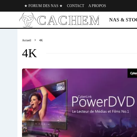
★ FORUM DES NAS ★
CONTACT
A PROPOS
NAS & ST
Accueil
4K
4K