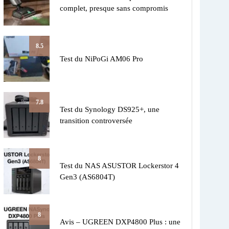
complet, presque sans compromis
8.5
Test du NiPoGi AM06 Pro
7.8
Test du Synology DS925+, une
transition controversée
8
Test du NAS ASUSTOR Lockerstor 4
Gen3 (AS6804T)
8
Avis – UGREEN DXP4800 Plus : une