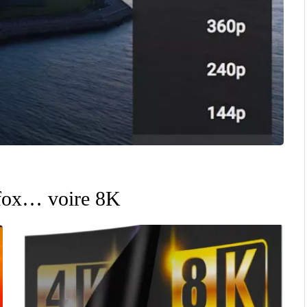
efox… voire 8K