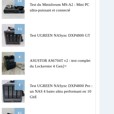
8.8
Test du Minisforum MS-A2 : Mini PC
ultra-puissant et connecté
8.3
Test UGREEN NASync DXP4800 GT
8
ASUSTOR AS6704T v2 : test complet
du Lockerstor 4 Gen2+
8
Test UGREEN NASync DXP4800 Pro :
un NAS 4 baies ultra performant en 10
GbE
8.1