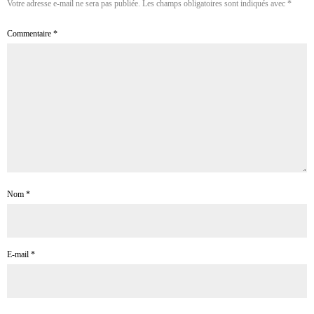
Votre adresse e-mail ne sera pas publiée.
Les champs obligatoires sont indiqués avec
*
Commentaire
*
Nom
*
E-mail
*