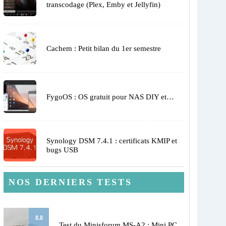
transcodage (Plex, Emby et Jellyfin)
Cachem : Petit bilan du 1er semestre
FygoOS : OS gratuit pour NAS DIY et…
Synology DSM 7.4.1 : certificats KMIP et
bugs USB
NOS DERNIERS TESTS
8.8
Test du Minisforum MS-A2 : Mini PC