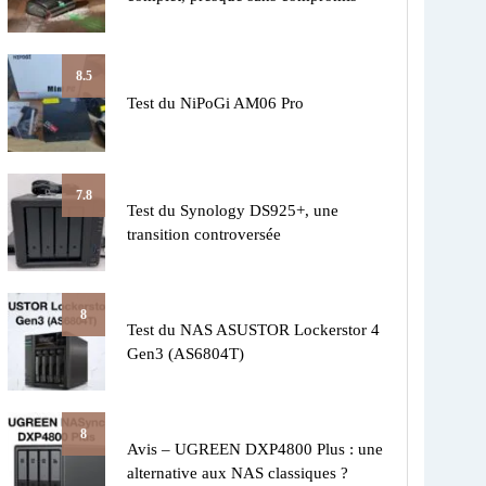
8.5
Test du NiPoGi AM06 Pro
7.8
Test du Synology DS925+, une
transition controversée
8
Test du NAS ASUSTOR Lockerstor 4
Gen3 (AS6804T)
8
Avis – UGREEN DXP4800 Plus : une
alternative aux NAS classiques ?