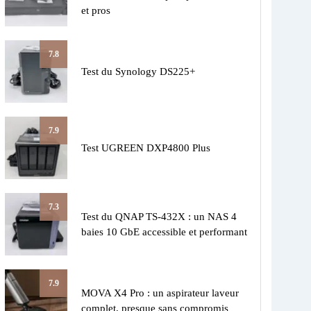
et pros
7.8
Test du Synology DS225+
7.9
Test UGREEN DXP4800 Plus
7.3
Test du QNAP TS-432X : un NAS 4
baies 10 GbE accessible et performant
7.9
MOVA X4 Pro : un aspirateur laveur
complet, presque sans compromis