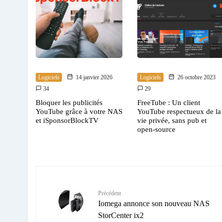
Logiciels
14 janvier 2026
Logiciels
26 octobre 2023
34
29
Bloquer les publicités
FreeTube : Un client
YouTube grâce à votre NAS
YouTube respectueux de la
et iSponsorBlockTV
vie privée, sans pub et
open-source
Précédent
Iomega annonce son nouveau NAS
StorCenter ix2