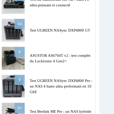
ultra-puissant et connecté
8.3
Test UGREEN NASync DXP4800 GT
8
ASUSTOR AS6704T v2 : test complet
du Lockerstor 4 Gen2+
8
Test UGREEN NASync DXP4800 Pro :
un NAS 4 baies ultra performant en 10
GbE
8.1
Test Beelink ME Pro : un NAS hybride