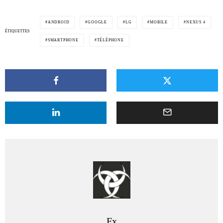
ANDROID
GOOGLE
LG
MOBILE
NEXUS 4
ÉTIQUETTES
SMARTPHONE
TÉLÉPHONE
Fx