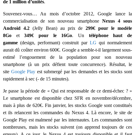
de 1 million d’unités
.
Souvenez-vous… Au mois d’octobre 2012, Google lance la
commercialisation de son nouveau smartphone
Nexus 4 sous
Android 4.2
(Jelly Bean) au prix de
299€ pour le modèle
8Go
et
349€ pour le 16Go
. Un
téléphone haut de
gamme
(design, performant) construit par
LG
qui normalement
aurait dû coûter environ 600€. Google a semble-t-il largement sous-
estimé l’engouement de la population pour son nouveau
smartphone (à un prix défient toute concurrence). Résultat, le
site
Google Play
est submergé par les demandes et les stocks sont
rapidement à sec (- de 15 minutes).
Je passe la période de « Qui est responsable de ce demi-échec ? »
Le smartphone est disponible chez SFR en novembre/décembre,
mais à plus de 620€. Fin janvier, les stocks Google sont constitués
et ils relancent les commandes du Nexus 4. Là encore, le site de
Google Play est malmené par les internautes. Les commandes sont
nombreuses, mais les stocks suivent (on apprend toujours de ces
erreurs). A ce jour, le Nexus 4 est toujours disponible et il faut