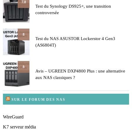
7.8
Test du Synology DS925+, une transition
controversée
8
Test du NAS ASUSTOR Lockerstor 4 Gen3
(AS6804T)
8
Avis – UGREEN DXP4800 Plus : une alternative
aux NAS classiques ?
SUR LE FORUM DES NAS
WireGuard
K7 serveur média