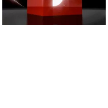
Blogosphère
18 avril 2010
Flash 10.1 arrive sur les mobiles…
Blogosphère
19 avril 2010
Apple : la 4ème génération de l’iPhone en
images
Blogosphère
20 avril 2010
Adobe annonce qu’il n’y aura pas de retard
pour Flash 10.1