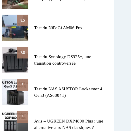
8.5
Test du NiPoGi AM06 Pro
7.8
Test du Synology DS925+, une
transition controversée
8
Test du NAS ASUSTOR Lockerstor 4
Gen3 (AS6804T)
8
Avis – UGREEN DXP4800 Plus : une
alternative aux NAS classiques ?