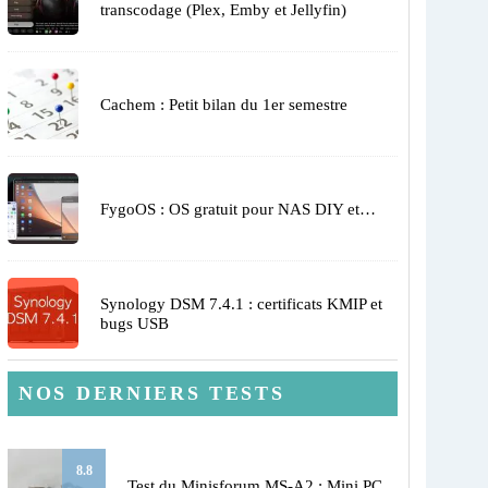
transcodage (Plex, Emby et Jellyfin)
Cachem : Petit bilan du 1er semestre
FygoOS : OS gratuit pour NAS DIY et…
Synology DSM 7.4.1 : certificats KMIP et
bugs USB
NOS DERNIERS TESTS
8.8
Test du Minisforum MS-A2 : Mini PC