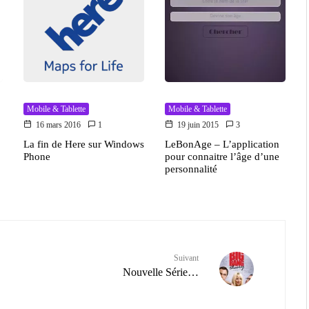
Mobile & Tablette
Mobile & Tablette
16 mars 2016
1
19 juin 2015
3
La fin de Here sur Windows
LeBonAge – L’application
Phone
pour connaitre l’âge d’une
personnalité
Suivant
Nouvelle Série…