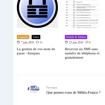
Logiciels
Tutos
Mobile & Tablette
7 juin 2018
11
23 juin 2016
6
La gestion de vos mots de
Recevoir un SMS sans
passe : Keepass
numéro de téléphone et
gratuitement
Précédent
Que pensez-vous de Météo-France ?