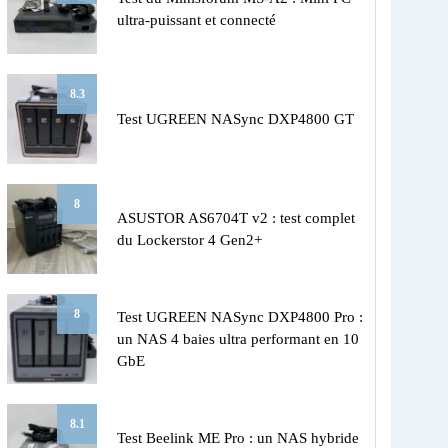
ultra-puissant et connecté
8.3
Test UGREEN NASync DXP4800 GT
8
ASUSTOR AS6704T v2 : test complet
du Lockerstor 4 Gen2+
8
Test UGREEN NASync DXP4800 Pro :
un NAS 4 baies ultra performant en 10
GbE
8.1
Test Beelink ME Pro : un NAS hybride