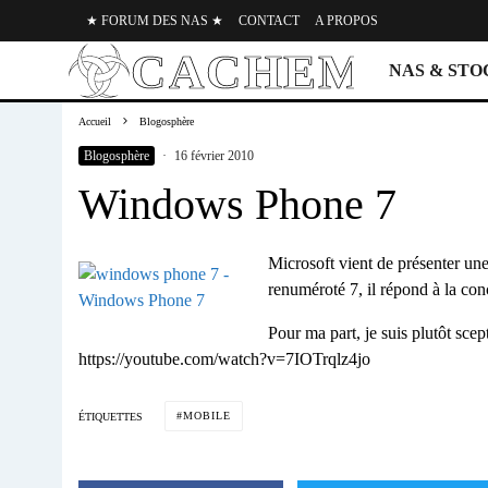
★ FORUM DES NAS ★
CONTACT
A PROPOS
NAS & ST
Accueil
Blogosphère
Blogosphère
·
16 février 2010
Windows Phone 7
Microsoft vient de présenter u
renuméroté 7, il répond à la co
Pour ma part, je suis plutôt scep
https://youtube.com/watch?v=7IOTrqlz4jo
MOBILE
ÉTIQUETTES