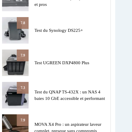
et pros
7.8
Test du Synology DS225+
7.9
Test UGREEN DXP4800 Plus
7.3
Test du QNAP TS-432X : un NAS 4
baies 10 GbE accessible et performant
7.9
MOVA X4 Pro : un aspirateur laveur
complet, presque sans compromis