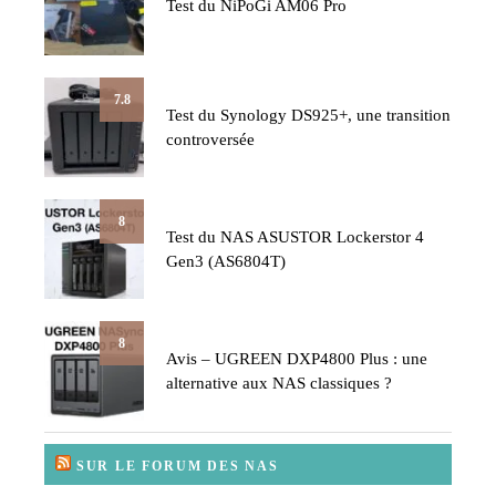
Test du NiPoGi AM06 Pro
7.8
Test du Synology DS925+, une transition
controversée
8
Test du NAS ASUSTOR Lockerstor 4
Gen3 (AS6804T)
8
Avis – UGREEN DXP4800 Plus : une
alternative aux NAS classiques ?
SUR LE FORUM DES NAS