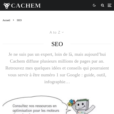
Accueil
SEO
A to Z
SEO
Je ne suis pas un expert, loin de là, mais aujourd’hui
Cachem diffuse plusieurs millions de pages par an.
Retrouvez mes quelques idées et conseils qui pourraient
vous servir à être numéro 1 sur Google : guide, outil,
infographie…