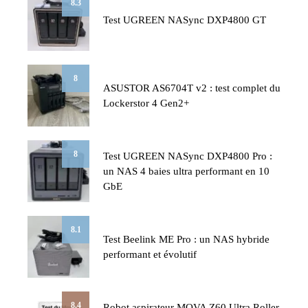
8.3
Test UGREEN NASync DXP4800 GT
8
ASUSTOR AS6704T v2 : test complet du
Lockerstor 4 Gen2+
8
Test UGREEN NASync DXP4800 Pro :
un NAS 4 baies ultra performant en 10
GbE
8.1
Test Beelink ME Pro : un NAS hybride
performant et évolutif
8.4
Robot aspirateur MOVA Z60 Ultra Roller