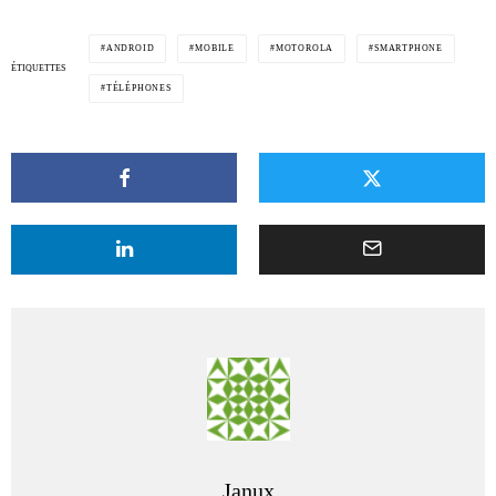
ANDROID
MOBILE
MOTOROLA
SMARTPHONE
ÉTIQUETTES
TÉLÉPHONES
Janux