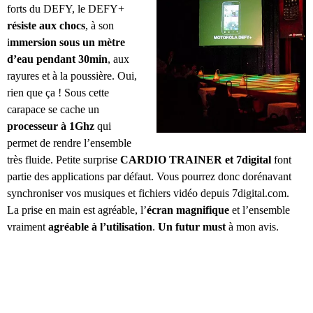
forts du DEFY, le DEFY+
résiste aux chocs
, à son
i
mmersion sous un mètre
d’eau pendant 30min
, aux
rayures et à la poussière. Oui,
rien que ça ! Sous cette
carapace se cache un
processeur à 1Ghz
qui
permet de rendre l’ensemble
très fluide. Petite surprise
CARDIO TRAINER et 7digital
font
partie des applications par défaut. Vous pourrez donc dorénavant
synchroniser vos musiques et fichiers vidéo depuis 7digital.com.
La prise en main est agréable, l’
écran magnifique
et l’ensemble
vraiment
agréable à l’utilisation
.
Un futur must
à mon avis.