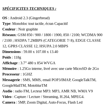
SPÉCIFICITES TECHNIQUES :
OS
: Android 2.3 (Gingerbread)
Type
: Monobloc tout tactile, écran Capacitif
Couleur
: Noir graphite
Réseaux
: GSM 850 / 900 / 1800 / 1900, 850 / 2100; WCDMA 900
/ 2100 ; HSDPA 7.2MBPS (CATEGORIE 7/ 8), EDGE CLASSE
12, GPRS CLASSE 12, HSUPA 2.0 MBPS
Dimensions
: 59.00 x 107.00 x 13.40
Poids
: 118g
Affichage
: 3.7” 480 x 854 WVGA
Mémoire
: 1.25Go interne, livré avec une carte MicroSD de 2Go
Processeur
: 1GHZ
Messagerie
: SMS, MMS, email POP3/IMAP, GoogleTalkTM,
GoogleMailTM, MotoblurTM
Audio
: radio FM, Lecteur MP3: MP3, AMR NB, WMA V9
Video
: Capture / Lecture / Streaming, H.264, MPEG4.
Camera
: 5MP, Zoom Digital, Auto-Focus, Flash Led