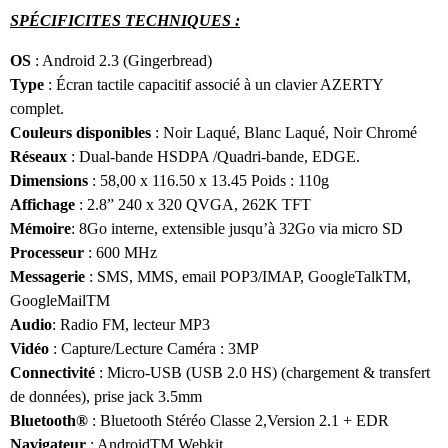
SPÉCIFICITES TECHNIQUES :
OS
: Android 2.3 (Gingerbread)
Type
: Écran tactile capacitif associé à un clavier AZERTY
complet.
Couleurs disponibles
: Noir Laqué, Blanc Laqué, Noir Chromé
Réseaux
: Dual-bande HSDPA /Quadri-bande, EDGE.
Dimensions
: 58,00 x 116.50 x 13.45 Poids : 110g
Affichage
: 2.8” 240 x 320 QVGA, 262K TFT
Mémoire
: 8Go interne, extensible jusqu’à 32Go via micro SD
Processeur
: 600 MHz
Messagerie
: SMS, MMS, email POP3/IMAP, GoogleTalkTM,
GoogleMailTM
Audio
: Radio FM, lecteur MP3
Vidéo
: Capture/Lecture Caméra : 3MP
Connectivité
: Micro-USB (USB 2.0 HS) (chargement & transfert
de données), prise jack 3.5mm
Bluetooth®
: Bluetooth Stéréo Classe 2,Version 2.1 + EDR
Navigateur
: AndroidTM Webkit