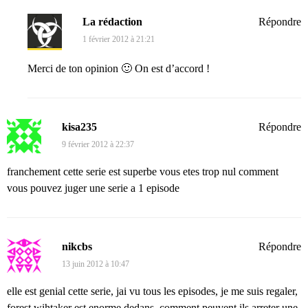
La rédaction
Répondre
1 février 2012 à 21:21
Merci de ton opinion 🙂 On est d’accord !
kisa235
Répondre
9 février 2012 à 22:37
franchement cette serie est superbe vous etes trop nul comment
vous pouvez juger une serie a 1 episode
nikcbs
Répondre
13 juin 2012 à 10:47
elle est genial cette serie, jai vu tous les episodes, je me suis regaler,
forest wihtaker est enorme dedans. comment peuvent ils arreter une