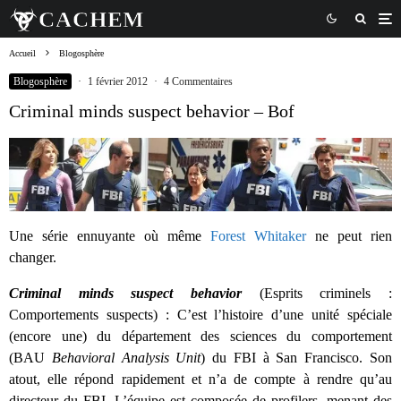
Accueil
Blogosphère
Blogosphère
·
1 février 2012
·
4 Commentaires
Criminal minds suspect behavior – Bof
Une série ennuyante où même
Forest Whitaker
ne peut rien
changer.
Criminal minds suspect behavior
(Esprits criminels :
Comportements suspects) : C’est l’histoire d’une unité spéciale
(encore une) du département des sciences du comportement
(BAU
Behavioral Analysis Unit
) du FBI à San Francisco. Son
atout, elle répond rapidement et n’a de compte à rendre qu’au
directeur du FBI. L’équipe est composée de profilers, menant des