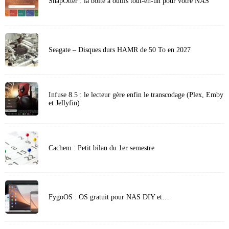
SnapOtter : la boîte à outils tout-en-un pour votre NAS
Seagate – Disques durs HAMR de 50 To en 2027
Infuse 8.5 : le lecteur gère enfin le transcodage (Plex, Emby
et Jellyfin)
Cachem : Petit bilan du 1er semestre
FygoOS : OS gratuit pour NAS DIY et…