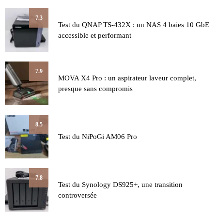
7.3
Test du QNAP TS-432X : un NAS 4 baies 10 GbE
accessible et performant
7.9
MOVA X4 Pro : un aspirateur laveur complet,
presque sans compromis
8.5
Test du NiPoGi AM06 Pro
7.8
Test du Synology DS925+, une transition
controversée