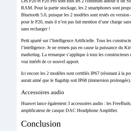
Les P20 et P20 Pro sont tous les 2 construits autour d’un S
RAM. Pour la partie stockage, les 2 smartphones sont pro
Bluetooth 5.0, puisque les 2 modèles sont restés en versio
pour le P20, mais il n’est pas fait mention d’une charge sans
sans recharger !
Petit aparté sur l’Intelligence Artificielle. Tous les constru
l’intelligence. Je ne remets pas en cause la puissance du Ki
marketing. La remarque s’applique à tous les constructeurs 
vrai intérêt de ce nouvel apport.
Ici encore les 2 modèles sont certifiés IP67 (résistant à la p
aurait aimé que le flagship soit IP68 (immersion prolongée).
Accessoires audio
Huawei lance également 3 accessoires audio : les FreeBuds,
amplificateur de casque DAC Headphone Amplifier.
Conclusion