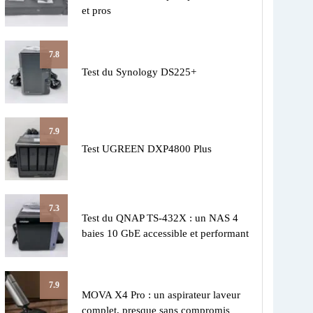
et pros
7.8
Test du Synology DS225+
7.9
Test UGREEN DXP4800 Plus
7.3
Test du QNAP TS-432X : un NAS 4
baies 10 GbE accessible et performant
7.9
MOVA X4 Pro : un aspirateur laveur
complet, presque sans compromis