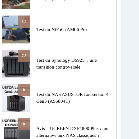
8.5
Test du NiPoGi AM06 Pro
7.8
Test du Synology DS925+, une
transition controversée
8
Test du NAS ASUSTOR Lockerstor 4
Gen3 (AS6804T)
8
Avis – UGREEN DXP4800 Plus : une
alternative aux NAS classiques ?