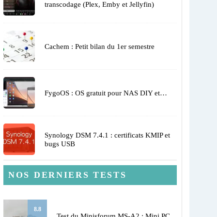
transcodage (Plex, Emby et Jellyfin)
Cachem : Petit bilan du 1er semestre
FygoOS : OS gratuit pour NAS DIY et…
Synology DSM 7.4.1 : certificats KMIP et
bugs USB
NOS DERNIERS TESTS
8.8
Test du Minisforum MS-A2 : Mini PC