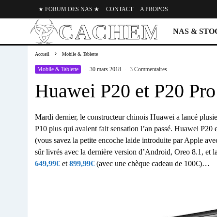
★ FORUM DES NAS ★
CONTACT
A PROPOS
NAS & ST
Accueil
Mobile & Tablette
Mobile & Tablette
·
30 mars 2018
·
3 Commentaires
Huawei P20 et P20 Pro 
Mardi dernier, le constructeur chinois Huawei a lancé plusie
P10 plus qui avaient fait sensation l’an passé. Huawei P20 
(vous savez la petite encoche laide introduite par Apple ave
sûr livrés avec la dernière version d’Android, Oreo 8.1, e
649,99€
et
899,99€
(avec une chèque cadeau de 100€)…