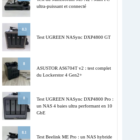
ultra-puissant et connecté
8.3
Test UGREEN NASync DXP4800 GT
8
ASUSTOR AS6704T v2 : test complet
du Lockerstor 4 Gen2+
8
Test UGREEN NASync DXP4800 Pro :
un NAS 4 baies ultra performant en 10
GbE
8.1
Test Beelink ME Pro : un NAS hybride