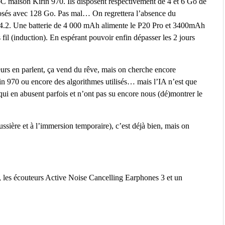
oC maison Kirin 970. Ils disposent respectivement de 4 et 6 Go de
posés avec 128 Go. Pas mal… On regrettera l’absence du
n 4.2. Une batterie de 4 000 mAh alimente le P20 Pro et 3400mAh
 fil (induction). En espérant pouvoir enfin dépasser les 2 jours
cteurs en parlent, ça vend du rêve, mais on cherche encore
rin 970 ou encore des algorithmes utilisés… mais l’IA n’est que
qui en abusent parfois et n’ont pas su encore nous (dé)montrer le
oussière et à l’immersion temporaire), c’est déjà bien, mais on
 les écouteurs Active Noise Cancelling Earphones 3 et un