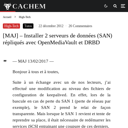
Accueil
High-Tech
High-Tech
Tutos
·
22 décembre 2012
·
26 Commentaires
[MAJ] – Installer 2 serveurs de données (SAN)
répliqués avec OpenMediaVault et DRBD
— MAJ 13/02/2017 —
Bonjour à tous et à toutes,
Suite à un échange avec un de nos lecteurs, j’ai
effectué une modification au niveau des fichiers de
configuration de keepalived. En effet, lors de la
bascule en cas de perte du SAN 1 (perte de réseau par
exemple), le SAN 2 prend le relai de façon
transparente. Mais lorsque le SAN 1 revient et tente de
reprendre sa place, il était nécessaire de redémarrer les
services iSCSI entrainant une coupure de ces derniers.