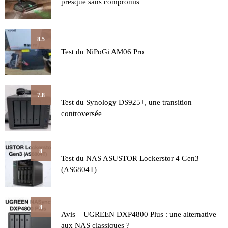
presque sans compromis
8.5
Test du NiPoGi AM06 Pro
7.8
Test du Synology DS925+, une transition
controversée
8
Test du NAS ASUSTOR Lockerstor 4 Gen3
(AS6804T)
8
Avis – UGREEN DXP4800 Plus : une alternative
aux NAS classiques ?