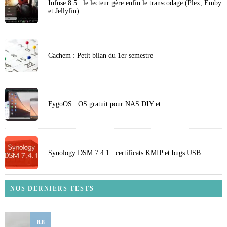
Infuse 8.5 : le lecteur gère enfin le transcodage (Plex, Emby
et Jellyfin)
Cachem : Petit bilan du 1er semestre
FygoOS : OS gratuit pour NAS DIY et…
Synology DSM 7.4.1 : certificats KMIP et bugs USB
NOS DERNIERS TESTS
8.8