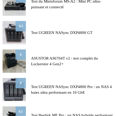
Test du Minisforum MS-A2 : Mini PC ultra-
puissant et connecté
8.3
Test UGREEN NASync DXP4800 GT
8
ASUSTOR AS6704T v2 : test complet du
Lockerstor 4 Gen2+
8
Test UGREEN NASync DXP4800 Pro : un NAS 4
baies ultra performant en 10 GbE
8.1
Test Beelink ME Pro : un NAS hybride performant