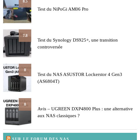
8.5
Test du NiPoGi AM06 Pro
7.8
Test du Synology DS925+, une transition
controversée
8
Test du NAS ASUSTOR Lockerstor 4 Gen3
(AS6804T)
8
Avis – UGREEN DXP4800 Plus : une alternative
aux NAS classiques ?
SUR LE FORUM DES NAS