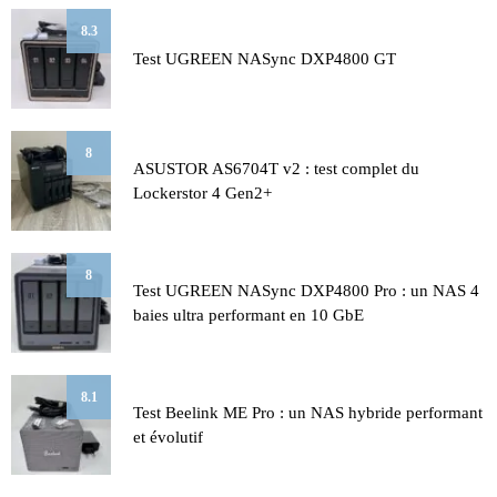
8.3
Test UGREEN NASync DXP4800 GT
8
ASUSTOR AS6704T v2 : test complet du
Lockerstor 4 Gen2+
8
Test UGREEN NASync DXP4800 Pro : un NAS 4
baies ultra performant en 10 GbE
8.1
Test Beelink ME Pro : un NAS hybride performant
et évolutif