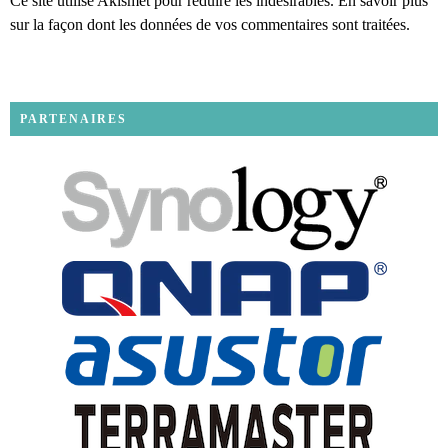
Ce site utilise Akismet pour réduire les indésirables.
En savoir plus
sur la façon dont les données de vos commentaires sont traitées
.
PARTENAIRES