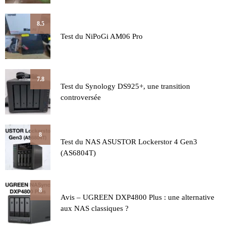
8.5
Test du NiPoGi AM06 Pro
7.8
Test du Synology DS925+, une transition
controversée
8
Test du NAS ASUSTOR Lockerstor 4 Gen3
(AS6804T)
8
Avis – UGREEN DXP4800 Plus : une alternative
aux NAS classiques ?