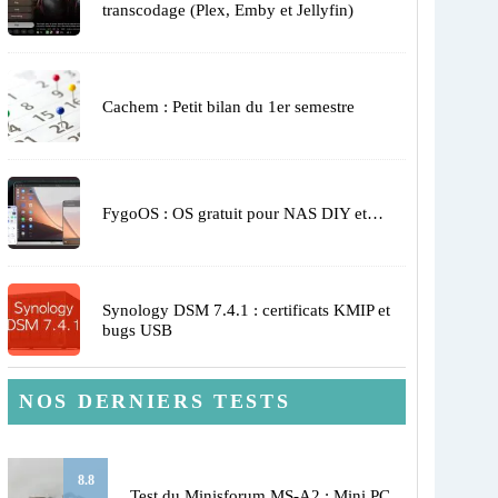
transcodage (Plex, Emby et Jellyfin)
Cachem : Petit bilan du 1er semestre
FygoOS : OS gratuit pour NAS DIY et…
Synology DSM 7.4.1 : certificats KMIP et
bugs USB
NOS DERNIERS TESTS
8.8
Test du Minisforum MS-A2 : Mini PC