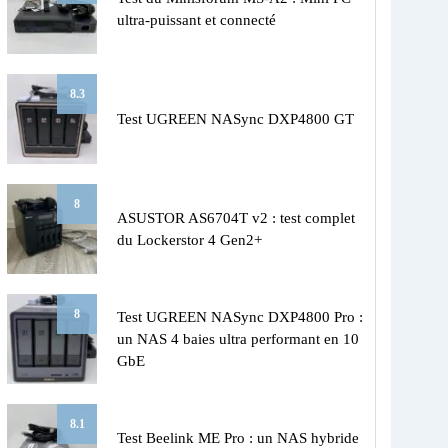
ultra-puissant et connecté
8.3
Test UGREEN NASync DXP4800 GT
8
ASUSTOR AS6704T v2 : test complet
du Lockerstor 4 Gen2+
8
Test UGREEN NASync DXP4800 Pro :
un NAS 4 baies ultra performant en 10
GbE
8.1
Test Beelink ME Pro : un NAS hybride