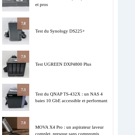
et pros
7.8
Test du Synology DS225+
7.9
Test UGREEN DXP4800 Plus
7.3
Test du QNAP TS-432X : un NAS 4
baies 10 GbE accessible et performant
7.9
MOVA X4 Pro : un aspirateur laveur
complet, presque sans compromis