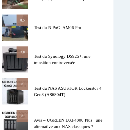
8.5
Test du NiPoGi AM06 Pro
7.8
Test du Synology DS925+, une
transition controversée
8
Test du NAS ASUSTOR Lockerstor 4
Gen3 (AS6804T)
8
Avis – UGREEN DXP4800 Plus : une
alternative aux NAS classiques ?