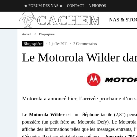
★ FORUM DES NAS ★
CONTACT
A PROPOS
NAS & ST
Accueil
Blogosphère
Blogosphère
·
1 juillet 2011
·
2 Commentaires
Le Motorola Wilder da
Motorola a annoncé hier, l’arrivée prochaine d’un 
Le
Motorola Wilder
est un téléphone tactile (2,8″) pens
poussière (un petit frère au Motorola Defy). Le Motorol
affiche des informations telles que les messages entrants, l
d’écouter. Il est convivial et peu coûteux…
Son prix : 79€