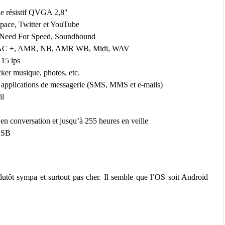
e résistif QVGA 2,8″
space, Twitter et YouTube
e, Need For Speed, Soundhound
eAAC +, AMR, NB, AMR WB, Midi, WAV
 15 ips
ker musique, photos, etc.
 applications de messagerie (SMS, MMS et e-mails)
il
n conversation et jusqu’à 255 heures en veille
 USB
lutôt sympa et surtout pas cher. Il semble que l’OS soit Android