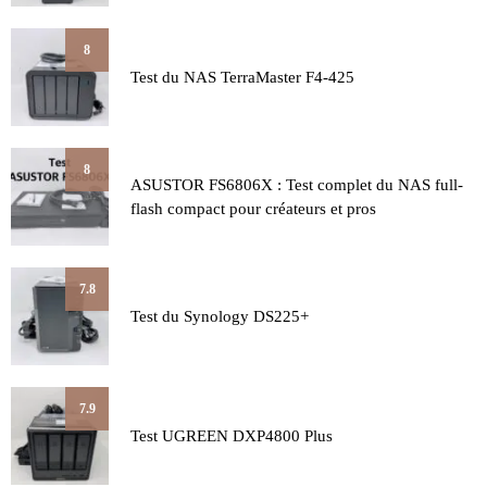
8
Test du NAS TerraMaster F4-425
8
ASUSTOR FS6806X : Test complet du NAS full-
flash compact pour créateurs et pros
7.8
Test du Synology DS225+
7.9
Test UGREEN DXP4800 Plus