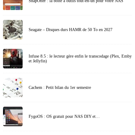
SnapOtter : la boîte à outils tout-en-un pour votre NAS
Seagate – Disques durs HAMR de 50 To en 2027
Infuse 8.5 : le lecteur gère enfin le transcodage (Plex, Emby
et Jellyfin)
Cachem : Petit bilan du 1er semestre
FygoOS : OS gratuit pour NAS DIY et…