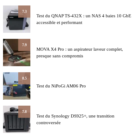
7.3
Test du QNAP TS-432X : un NAS 4 baies 10 GbE
accessible et performant
7.9
MOVA X4 Pro : un aspirateur laveur complet,
presque sans compromis
8.5
Test du NiPoGi AM06 Pro
7.8
Test du Synology DS925+, une transition
controversée