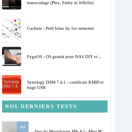
transcodage (Plex, Emby et Jellyfin)
Cachem : Petit bilan du 1er semestre
FygoOS : OS gratuit pour NAS DIY et…
Synology DSM 7.4.1 : certificats KMIP et
bugs USB
NOS DERNIERS TESTS
8.8
Test du Minisforum MS-A2 : Mini PC