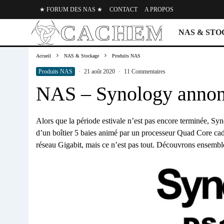
★ FORUM DES NAS ★
CONTACT
A PROPOS
NAS & ST
Accueil
NAS & Stockage
Produits NAS
Produits NAS
·
21 août 2020
·
11 Commentaires
NAS – Synology annon
Alors que la période estivale n’est pas encore terminée, 
d’un boîtier 5 baies animé par un processeur Quad Core c
réseau Gigabit, mais ce n’est pas tout. Découvrons ens