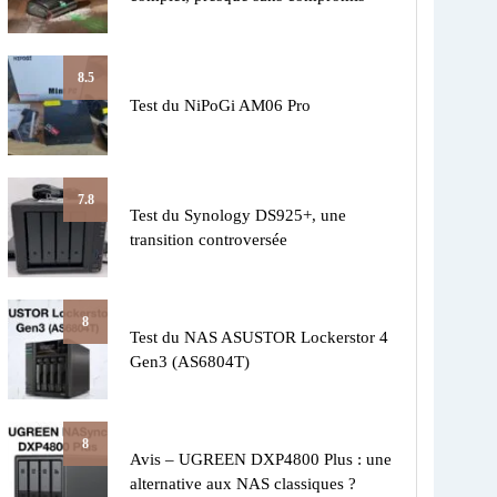
8.5
Test du NiPoGi AM06 Pro
7.8
Test du Synology DS925+, une
transition controversée
8
Test du NAS ASUSTOR Lockerstor 4
Gen3 (AS6804T)
8
Avis – UGREEN DXP4800 Plus : une
alternative aux NAS classiques ?