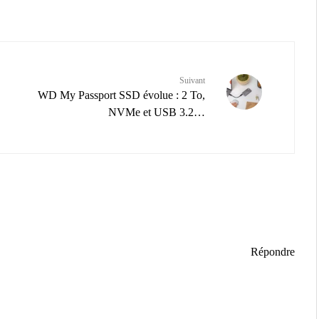
Suivant
WD My Passport SSD évolue : 2 To,
NVMe et USB 3.2…
Répondre