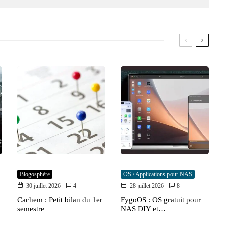
Blogosphère
OS / Applications pour NAS
30 juillet 2026
4
28 juillet 2026
8
Cachem : Petit bilan du 1er
FygoOS : OS gratuit pour
semestre
NAS DIY et…