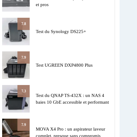
et pros
7.8
Test du Synology DS225+
7.9
Test UGREEN DXP4800 Plus
7.3
Test du QNAP TS-432X : un NAS 4
baies 10 GbE accessible et performant
7.9
MOVA X4 Pro : un aspirateur laveur
complet, presque sans compromis