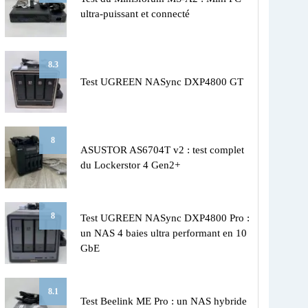
ultra-puissant et connecté
8.3
Test UGREEN NASync DXP4800 GT
8
ASUSTOR AS6704T v2 : test complet
du Lockerstor 4 Gen2+
8
Test UGREEN NASync DXP4800 Pro :
un NAS 4 baies ultra performant en 10
GbE
8.1
Test Beelink ME Pro : un NAS hybride