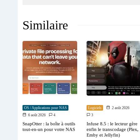
Similaire
OS / Applications pour NAS
Logiciels
2 août 2026
6 août 2026
4
3
SnapOtter : la boîte à outils
Infuse 8.5 : le lecteur gère
tout-en-un pour votre NAS
enfin le transcodage (Plex,
Emby et Jellyfin)