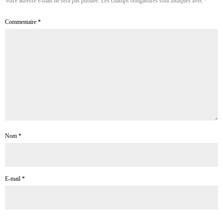
Votre adresse e-mail ne sera pas publiée.
Les champs obligatoires sont indiqués avec
*
Commentaire
*
Nom
*
E-mail
*