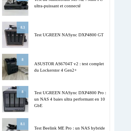
ultra-puissant et connecté
8.3
Test UGREEN NASync DXP4800 GT
8
ASUSTOR AS6704T v2 : test complet
du Lockerstor 4 Gen2+
8
Test UGREEN NASync DXP4800 Pro :
un NAS 4 baies ultra performant en 10
GbE
8.1
Test Beelink ME Pro : un NAS hybride