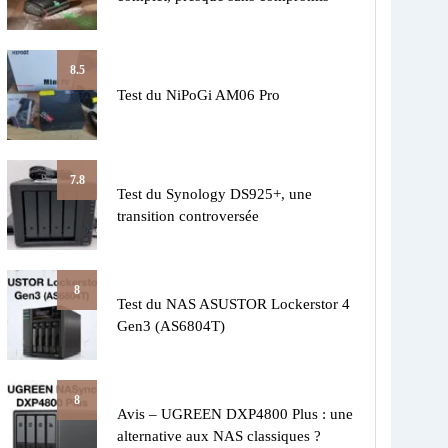
8.5
Test du NiPoGi AM06 Pro
7.8
Test du Synology DS925+, une
transition controversée
8
Test du NAS ASUSTOR Lockerstor 4
Gen3 (AS6804T)
8
Avis – UGREEN DXP4800 Plus : une
alternative aux NAS classiques ?