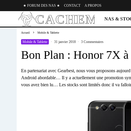
★ FORUM DES NAS ★
CONTACT
A PROPOS
NAS & ST
Accueil
Mobile & Tablette
Mobile & Tablette
·
31 janvier 2018
·
3 Commentaires
Bon Plan : Honor 7X à
En partenariat avec Gearbest, nous vous proposons aujourd
Android abordable… Il y a actuellement une promotion sym
vous avez bien lu… Les stocks sont limités donc il va falloir 