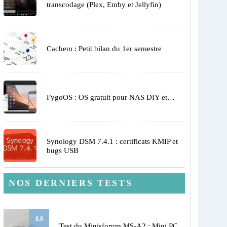
transcodage (Plex, Emby et Jellyfin)
Cachem : Petit bilan du 1er semestre
FygoOS : OS gratuit pour NAS DIY et…
Synology DSM 7.4.1 : certificats KMIP et
bugs USB
NOS DERNIERS TESTS
8.8
Test du Minisforum MS-A2 : Mini PC