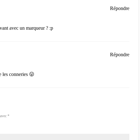
Répondre
evant avec un marqueur ? :p
Répondre
e les conneries 😛
 avec
*