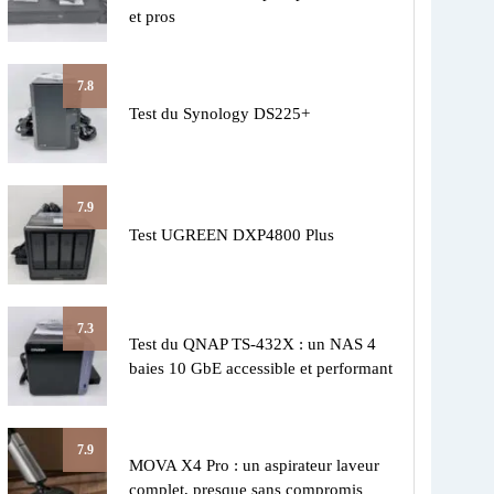
et pros
7.8
Test du Synology DS225+
7.9
Test UGREEN DXP4800 Plus
7.3
Test du QNAP TS-432X : un NAS 4
baies 10 GbE accessible et performant
7.9
MOVA X4 Pro : un aspirateur laveur
complet, presque sans compromis