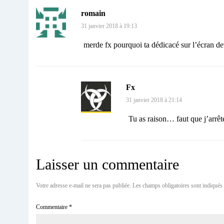
romain
31 janvier 2018 à 19:13
merde fx pourquoi ta dédicacé sur l’écran d
Fx
31 janvier 2018 à 21:14
Tu as raison… faut que j’arrêt
Laisser un commentaire
Votre adresse e-mail ne sera pas publiée.
Les champs obligatoires sont indiqués
Commentaire
*