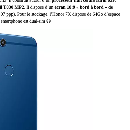
prix. Il construit autour d’un
processeur huit cœurs Kirin 659,
li T830 MP2
. Il dispose d’un
écran 18:9 « bord à bord » de
(407 ppp). Pour le stockage, l’Honor 7X dispose de 64Go d’espace
e smartphone est dual-sim 😉