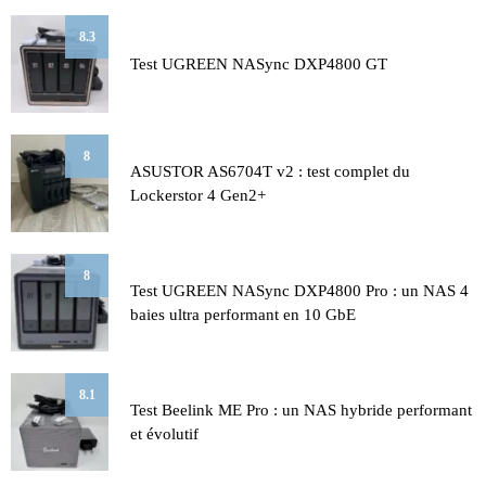
8.3
Test UGREEN NASync DXP4800 GT
8
ASUSTOR AS6704T v2 : test complet du
Lockerstor 4 Gen2+
8
Test UGREEN NASync DXP4800 Pro : un NAS 4
baies ultra performant en 10 GbE
8.1
Test Beelink ME Pro : un NAS hybride performant
et évolutif