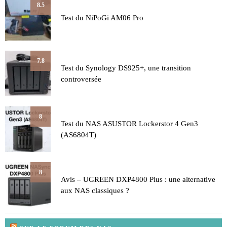
8.5
Test du NiPoGi AM06 Pro
7.8
Test du Synology DS925+, une transition
controversée
8
Test du NAS ASUSTOR Lockerstor 4 Gen3
(AS6804T)
8
Avis – UGREEN DXP4800 Plus : une alternative
aux NAS classiques ?