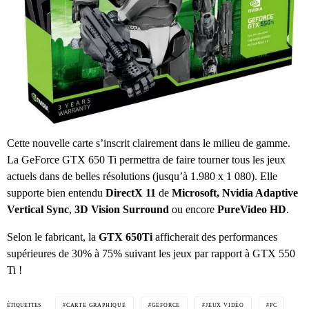
Cette nouvelle carte s’inscrit clairement dans le milieu de gamme.
La GeForce GTX 650 Ti permettra de faire tourner tous les jeux
actuels dans de belles résolutions (jusqu’à 1.980 x 1 080). Elle
supporte bien entendu
DirectX 11
de
Microsoft,
Nvidia Adaptive
Vertical Sync
,
3D Vision Surround
ou encore
PureVideo HD
.
Selon le fabricant, la
GTX 650Ti
afficherait des performances
supérieures de 30% à 75% suivant les jeux par rapport à GTX 550
Ti !
ÉTIQUETTES
CARTE GRAPHIQUE
GEFORCE
JEUX VIDÉO
PC