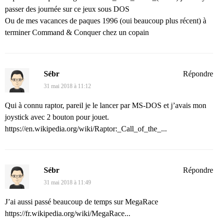
passer des journée sur ce jeux sous DOS
Ou de mes vacances de paques 1996 (oui beaucoup plus récent) à
terminer Command & Conquer chez un copain
Sébr
Répondre
31 mai 2018 à 11:12
Qui à connu raptor, pareil je le lancer par MS-DOS et j’avais mon
joystick avec 2 bouton pour jouet.
https://en.wikipedia.org/wiki/Raptor:_Call_of_the_...
Sébr
Répondre
31 mai 2018 à 11:49
J’ai aussi passé beaucoup de temps sur MegaRace
https://fr.wikipedia.org/wiki/MegaRace...