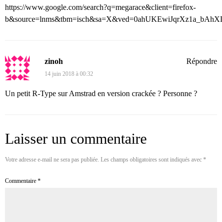
https://www.google.com/search?q=megarace&client=firefox-
b&source=lnms&tbm=isch&sa=X&ved=0ahUKEwiJqrXz1a_bA
zinoh
Répondre
14 juin 2018 à 00:32
Un petit R-Type sur Amstrad en version crackée ? Personne ?
Laisser un commentaire
Votre adresse e-mail ne sera pas publiée.
Les champs obligatoires sont indiqués avec
*
Commentaire
*