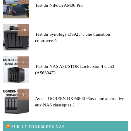
Test du NiPoGi AM06 Pro
7.8
Test du Synology DS925+, une transition
controversée
8
Test du NAS ASUSTOR Lockerstor 4 Gen3
(AS6804T)
8
Avis – UGREEN DXP4800 Plus : une alternative
aux NAS classiques ?
SUR LE FORUM DES NAS