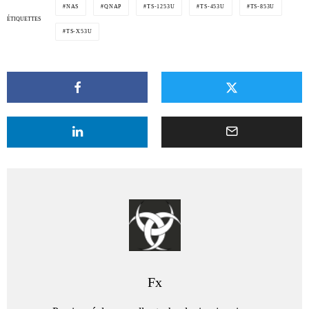
NAS
QNAP
TS-1253U
TS-453U
TS-853U
ÉTIQUETTES
TS-X53U
Fx