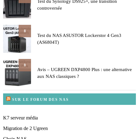
Test du Synology DS925+, une transition
controversée
8
Test du NAS ASUSTOR Lockerstor 4 Gen3
(AS6804T)
8
Avis – UGREEN DXP4800 Plus : une alternative
aux NAS classiques ?
SUR LE FORUM DES NAS
K7 serveur média
Migration de 2 Ugreen
Choix NAS