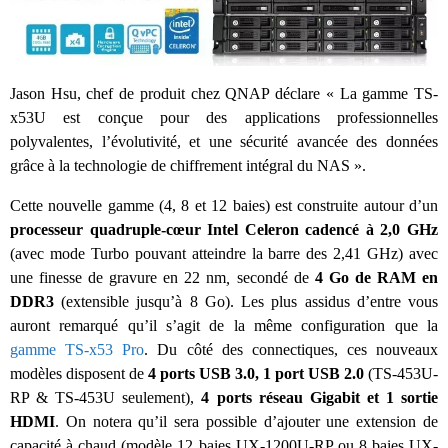
Jason Hsu, chef de produit chez QNAP déclare « La gamme TS-
x53U est conçue pour des applications professionnelles
polyvalentes, l’évolutivité, et une sécurité avancée des données
grâce à la technologie de chiffrement intégral du NAS ».
Cette nouvelle gamme (4, 8 et 12 baies) est construite autour d’un
processeur quadruple-cœur Intel Celeron cadencé à 2,0 GHz
(avec mode Turbo pouvant atteindre la barre des 2,41 GHz) avec
une finesse de gravure en 22 nm
,
secondé de
4 Go de RAM en
DDR3
(extensible jusqu’à 8 Go). Les plus assidus d’entre vous
auront remarqué qu’il s’agit de la même configuration que la
gamme TS-x53 Pro
. Du côté des connectiques, ces nouveaux
modèles disposent de
4 ports USB 3.0, 1 port USB 2.0
(TS-453U-
RP & TS-453U seulement),
4 ports réseau Gigabit et 1 sortie
HDMI
. On notera qu’il sera possible d’ajouter une extension de
capacité à chaud (modèle 12 baies UX-1200U-RP ou 8 baies UX-