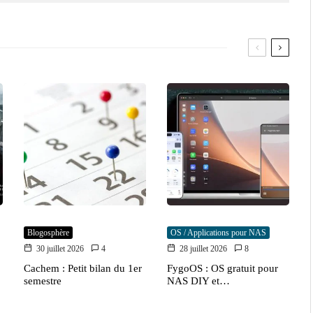
Blogosphère
OS / Applications pour NAS
30 juillet 2026
4
28 juillet 2026
8
Cachem : Petit bilan du 1er
FygoOS : OS gratuit pour
semestre
NAS DIY et…