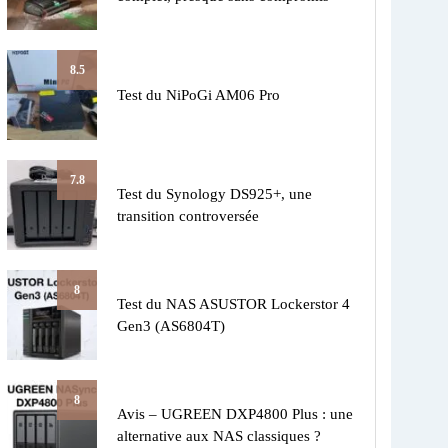
8.5
Test du NiPoGi AM06 Pro
7.8
Test du Synology DS925+, une
transition controversée
8
Test du NAS ASUSTOR Lockerstor 4
Gen3 (AS6804T)
8
Avis – UGREEN DXP4800 Plus : une
alternative aux NAS classiques ?