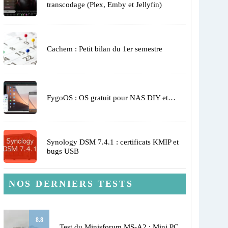
transcodage (Plex, Emby et Jellyfin)
Cachem : Petit bilan du 1er semestre
FygoOS : OS gratuit pour NAS DIY et…
Synology DSM 7.4.1 : certificats KMIP et
bugs USB
NOS DERNIERS TESTS
8.8
Test du Minisforum MS-A2 : Mini PC