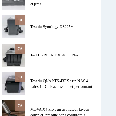
et pros
7.8
Test du Synology DS225+
7.9
Test UGREEN DXP4800 Plus
7.3
Test du QNAP TS-432X : un NAS 4
baies 10 GbE accessible et performant
7.9
MOVA X4 Pro : un aspirateur laveur
complet, presque sans compromis