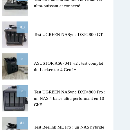
ultra-puissant et connecté
8.3
Test UGREEN NASync DXP4800 GT
8
ASUSTOR AS6704T v2 : test complet
du Lockerstor 4 Gen2+
8
Test UGREEN NASync DXP4800 Pro :
un NAS 4 baies ultra performant en 10
GbE
8.1
Test Beelink ME Pro : un NAS hybride