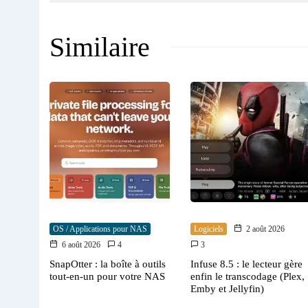
Similaire
OS / Applications pour NAS
Logiciels
2 août 2026
6 août 2026
4
3
SnapOtter : la boîte à outils
Infuse 8.5 : le lecteur gère
tout-en-un pour votre NAS
enfin le transcodage (Plex,
Emby et Jellyfin)