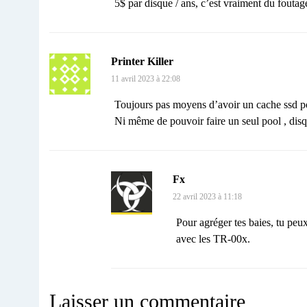
5$ par disque / ans, c’est vraiment du foutag
Printer Killer
11 avril 2023 à 22:08
Toujours pas moyens d’avoir un cache ssd po
Ni même de pouvoir faire un seul pool , disq
Fx
22 avril 2023 à 11:18
Pour agréger tes baies, tu peu
avec les TR-00x.
Laisser un commentaire