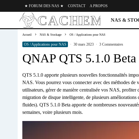
★ FORUM DES NAS ★
CONTACT
A PROPOS
NAS & ST
Accueil
NAS & Stockage
OS / Applications pour NAS
OS / Applications pour NAS
·
30 mars 2023
·
3 Commentaires
QNAP QTS 5.1.0 Beta
QTS 5.1.0 apporte plusieurs nouvelles fonctionnalités import
NAS. Vous pourrez vous connecter avec des méthodes de véri
utilisateurs, gérer de manière centralisée vos NAS, profit
migration de disque intelligente, de plusieurs améliorations 
fluides). QTS 5.1.0 Beta apporte de nombreuses nouveautés, 
semaines, voire plusieurs mois.