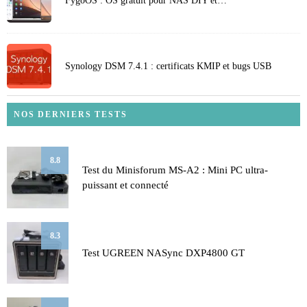
FygoOS : OS gratuit pour NAS DIY et…
Synology DSM 7.4.1 : certificats KMIP et bugs USB
NOS DERNIERS TESTS
8.8
Test du Minisforum MS-A2 : Mini PC ultra-
puissant et connecté
8.3
Test UGREEN NASync DXP4800 GT