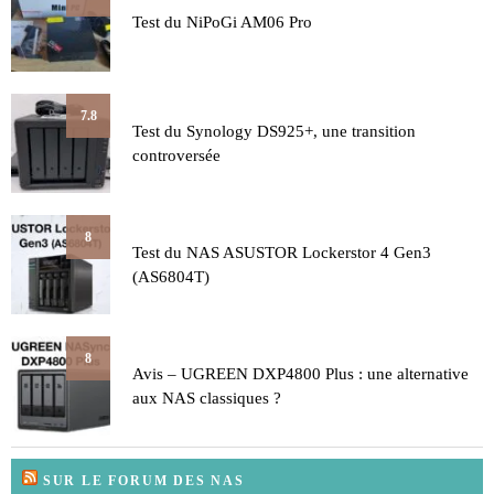
Test du NiPoGi AM06 Pro
7.8
Test du Synology DS925+, une transition
controversée
8
Test du NAS ASUSTOR Lockerstor 4 Gen3
(AS6804T)
8
Avis – UGREEN DXP4800 Plus : une alternative
aux NAS classiques ?
SUR LE FORUM DES NAS