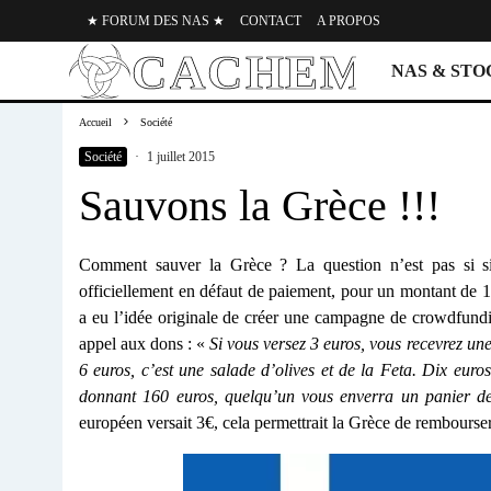
★ FORUM DES NAS ★
CONTACT
A PROPOS
NAS & ST
Accueil
Société
Société
·
1 juillet 2015
Sauvons la Grèce !!!
Comment sauver la Grèce ? La question n’est pas si si
officiellement en défaut de paiement, pour un montant de 1
a eu l’idée originale de créer une campagne de crowdfund
appel aux dons : «
Si vous versez 3 euros, vous recevrez un
6 euros, c’est une salade d’olives et de la Feta. Dix euro
donnant 160 euros, quelqu’un vous enverra un panier de
européen versait 3€, cela permettrait la Grèce de rembourser s