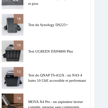
et pros
7.8
Test du Synology DS225+
7.9
Test UGREEN DXP4800 Plus
7.3
Test du QNAP TS-432X : un NAS 4
baies 10 GbE accessible et performant
7.9
MOVA X4 Pro : un aspirateur laveur
complet, presque sans compromis