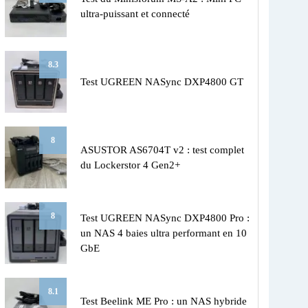
ultra-puissant et connecté
8.3
Test UGREEN NASync DXP4800 GT
8
ASUSTOR AS6704T v2 : test complet
du Lockerstor 4 Gen2+
8
Test UGREEN NASync DXP4800 Pro :
un NAS 4 baies ultra performant en 10
GbE
8.1
Test Beelink ME Pro : un NAS hybride