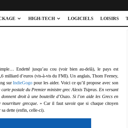
OCKAGE
HIGH-TECH
LOGICIELS
LOISIRS
mple… Endetté jusqu’au cou (voir bien au-delà), le pays est
,6 milliard d’euros (vis-à-vis du FMI).
Un anglais, Thom Feeney,
ing sur
IndieGogo
pour les aider. Voici ce qu’il propose avec son
e carte postale du Premier ministre grec Alexis Tsipras. En versant
s donnent droit à une bouteille d’Ouzo. Si l’on aide les Grecs en
 nourriture grecque.
» Car il faut savoir que si chaque citoyen
a dette (enfin, celle-ci).