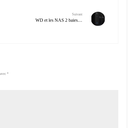
Suivant
WD et les NAS 2 baies…
 avec
*