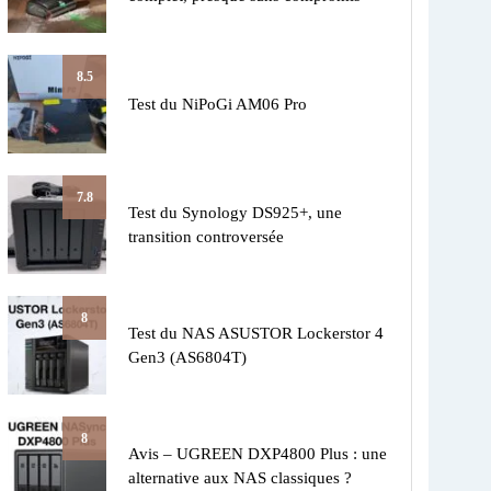
8.5
Test du NiPoGi AM06 Pro
7.8
Test du Synology DS925+, une
transition controversée
8
Test du NAS ASUSTOR Lockerstor 4
Gen3 (AS6804T)
8
Avis – UGREEN DXP4800 Plus : une
alternative aux NAS classiques ?