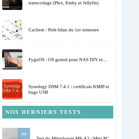
transcodage (Plex, Emby et Jellyfin)
Cachem : Petit bilan du 1er semestre
FygoOS : OS gratuit pour NAS DIY et…
Synology DSM 7.4.1 : certificats KMIP et
bugs USB
NOS DERNIERS TESTS
8.8
Test du Minisforum MS-A2 : Mini PC