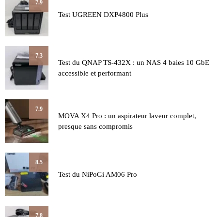
7.9
Test UGREEN DXP4800 Plus
7.3
Test du QNAP TS-432X : un NAS 4 baies 10 GbE
accessible et performant
7.9
MOVA X4 Pro : un aspirateur laveur complet,
presque sans compromis
8.5
Test du NiPoGi AM06 Pro
7.8