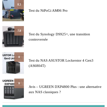
8.5
Test du NiPoGi AM06 Pro
7.8
Test du Synology DS925+, une transition
controversée
8
Test du NAS ASUSTOR Lockerstor 4 Gen3
(AS6804T)
8
Avis – UGREEN DXP4800 Plus : une alternative
aux NAS classiques ?