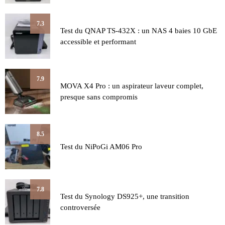
7.3
Test du QNAP TS-432X : un NAS 4 baies 10 GbE
accessible et performant
7.9
MOVA X4 Pro : un aspirateur laveur complet,
presque sans compromis
8.5
Test du NiPoGi AM06 Pro
7.8
Test du Synology DS925+, une transition
controversée