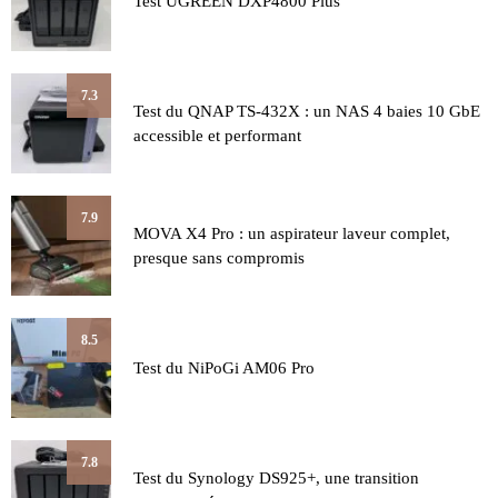
Test UGREEN DXP4800 Plus
7.3
Test du QNAP TS-432X : un NAS 4 baies 10 GbE
accessible et performant
7.9
MOVA X4 Pro : un aspirateur laveur complet,
presque sans compromis
8.5
Test du NiPoGi AM06 Pro
7.8
Test du Synology DS925+, une transition