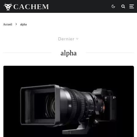
Accueil
alpha
Dernier
alpha