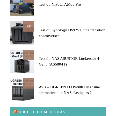
Test du NiPoGi AM06 Pro
7.8
Test du Synology DS925+, une transition
controversée
8
Test du NAS ASUSTOR Lockerstor 4
Gen3 (AS6804T)
8
Avis – UGREEN DXP4800 Plus : une
alternative aux NAS classiques ?
SUR LE FORUM DES NAS