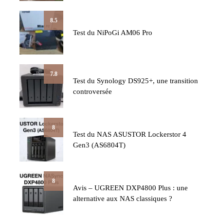
8.5
Test du NiPoGi AM06 Pro
7.8
Test du Synology DS925+, une transition
controversée
8
Test du NAS ASUSTOR Lockerstor 4
Gen3 (AS6804T)
8
Avis – UGREEN DXP4800 Plus : une
alternative aux NAS classiques ?