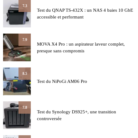
7.3
Test du QNAP TS-432X : un NAS 4 baies 10 GbE
accessible et performant
7.9
MOVA X4 Pro : un aspirateur laveur complet,
presque sans compromis
8.5
Test du NiPoGi AM06 Pro
7.8
Test du Synology DS925+, une transition
controversée