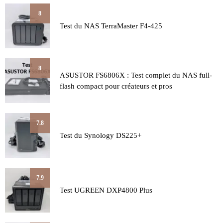
8
Test du NAS TerraMaster F4-425
8
ASUSTOR FS6806X : Test complet du NAS full-
flash compact pour créateurs et pros
7.8
Test du Synology DS225+
7.9
Test UGREEN DXP4800 Plus