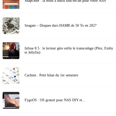
SnapOtter : la boîte à outils tout-en-un pour votre NAS
Seagate – Disques durs HAMR de 50 To en 2027
Infuse 8.5 : le lecteur gère enfin le transcodage (Plex, Emby
et Jellyfin)
Cachem : Petit bilan du 1er semestre
FygoOS : OS gratuit pour NAS DIY et…