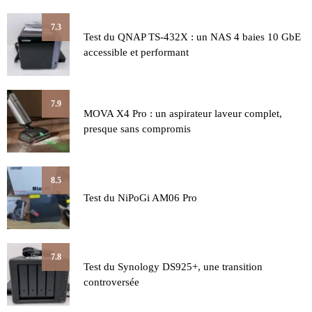
7.3
Test du QNAP TS-432X : un NAS 4 baies 10 GbE
accessible et performant
7.9
MOVA X4 Pro : un aspirateur laveur complet,
presque sans compromis
8.5
Test du NiPoGi AM06 Pro
7.8
Test du Synology DS925+, une transition
controversée