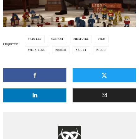
ADULTE
ENFANT
HISTOIRE
JEU
ÉTIQUETTES
JEUX LEGO
JOUER
JOUET
LEGO