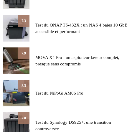
7.3
Test du QNAP TS-432X : un NAS 4 baies 10 GbE
accessible et performant
7.9
MOVA X4 Pro : un aspirateur laveur complet,
presque sans compromis
8.5
Test du NiPoGi AM06 Pro
7.8
Test du Synology DS925+, une transition
controversée