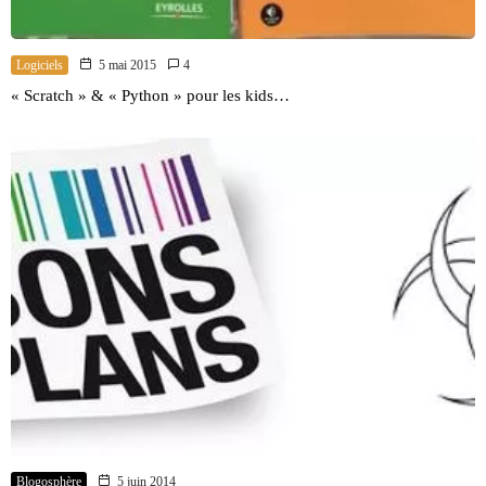
Logiciels
5 mai 2015
4
« Scratch » & « Python » pour les kids…
Blogosphère
5 juin 2014