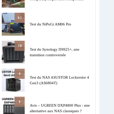
8.5
Test du NiPoGi AM06 Pro
7.8
Test du Synology DS925+, une
transition controversée
8
Test du NAS ASUSTOR Lockerstor 4
Gen3 (AS6804T)
8
Avis – UGREEN DXP4800 Plus : une
alternative aux NAS classiques ?