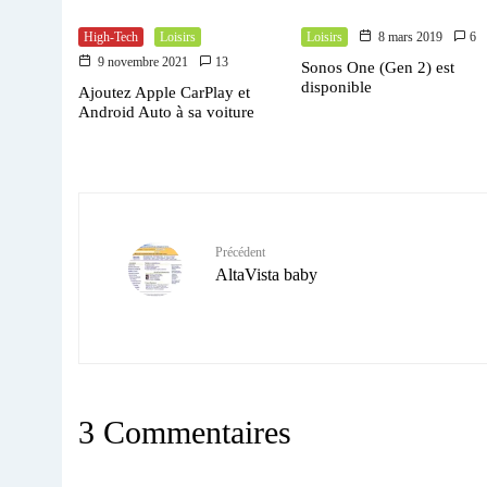
High-Tech
Loisirs
Loisirs
8 mars 2019
6
9 novembre 2021
13
Sonos One (Gen 2) est
disponible
Ajoutez Apple CarPlay et
Android Auto à sa voiture
Précédent
AltaVista baby
3 Commentaires