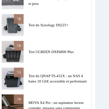
et pros
7.8
Test du Synology DS225+
7.9
Test UGREEN DXP4800 Plus
7.3
Test du QNAP TS-432X : un NAS 4
baies 10 GbE accessible et performant
7.9
MOVA X4 Pro : un aspirateur laveur
complet, presque sans compromis