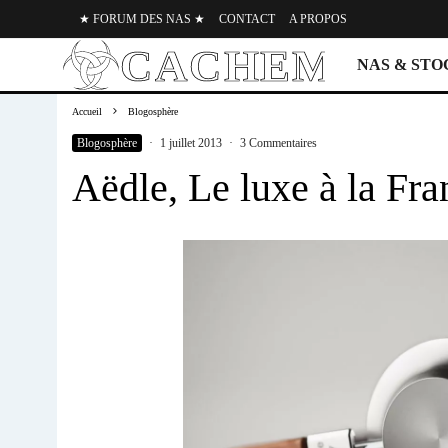
★ FORUM DES NAS ★
CONTACT
A PROPOS
NAS & ST
Accueil
Blogosphère
Blogosphère
·
1 juillet 2013
·
3 Commentaires
Aëdle, Le luxe à la Fra