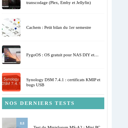
transcodage (Plex, Emby et Jellyfin)
Cachem : Petit bilan du 1er semestre
FygoOS : OS gratuit pour NAS DIY et…
Synology DSM 7.4.1 : certificats KMIP et
bugs USB
NOS DERNIERS TESTS
8.8
Test du Minisforum MS-A2 : Mini PC