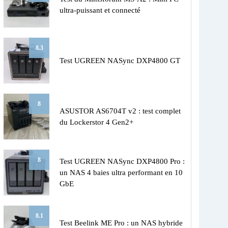
ultra-puissant et connecté
8.3
Test UGREEN NASync DXP4800 GT
8
ASUSTOR AS6704T v2 : test complet
du Lockerstor 4 Gen2+
8
Test UGREEN NASync DXP4800 Pro :
un NAS 4 baies ultra performant en 10
GbE
8.1
Test Beelink ME Pro : un NAS hybride