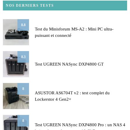
NOS DERNIERS TESTS
8.8
Test du Minisforum MS-A2 : Mini PC ultra-
puissant et connecté
8.3
Test UGREEN NASync DXP4800 GT
8
ASUSTOR AS6704T v2 : test complet du
Lockerstor 4 Gen2+
8
Test UGREEN NASync DXP4800 Pro : un NAS 4