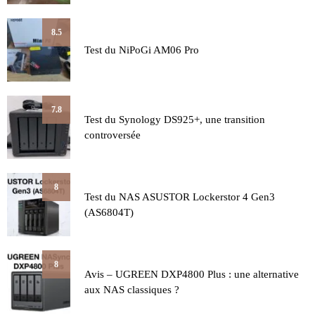
8.5
Test du NiPoGi AM06 Pro
7.8
Test du Synology DS925+, une transition
controversée
8
Test du NAS ASUSTOR Lockerstor 4 Gen3
(AS6804T)
8
Avis – UGREEN DXP4800 Plus : une alternative
aux NAS classiques ?