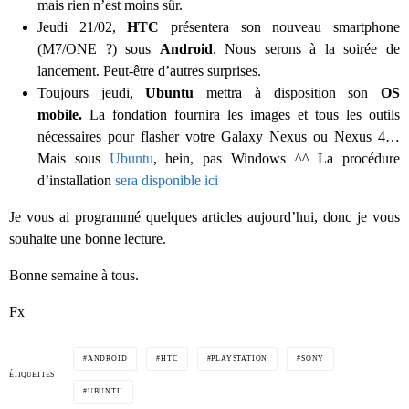
mais rien n’est moins sûr.
Jeudi 21/02,
HTC
présentera son nouveau smartphone
(M7/ONE ?) sous
Android
. Nous serons à la soirée de
lancement. Peut-être d’autres surprises.
Toujours jeudi,
Ubuntu
mettra à disposition son
OS
mobile.
La fondation fournira les images et tous les outils
nécessaires pour flasher votre Galaxy Nexus ou Nexus 4…
Mais sous
Ubuntu
, hein, pas Windows ^^ La procédure
d’installation
sera disponible ici
Je vous ai programmé quelques articles aujourd’hui, donc je vous
souhaite une bonne lecture.
Bonne semaine à tous.
Fx
ANDROID
HTC
PLAYSTATION
SONY
ÉTIQUETTES
UBUNTU