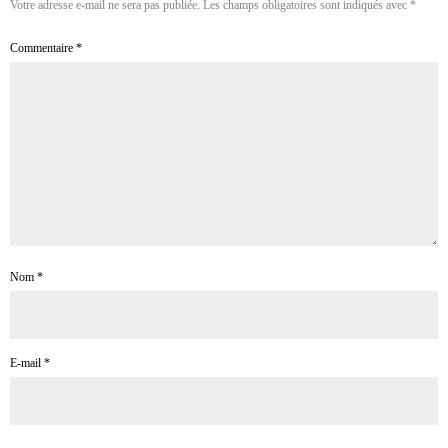
Votre adresse e-mail ne sera pas publiée.
Les champs obligatoires sont indiqués avec
*
Commentaire
*
Nom
*
E-mail
*