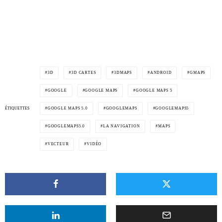
3D
3D CARTES
3DMAPS
ANDROID
GMAPS
GOOGLE
GOOGLE MAPS
GOOGLE MAPS 5
ÉTIQUETTES
GOOGLE MAPS 5.0
GOOGLEMAPS
GOOGLEMAPS5
GOOGLEMAPS5.0
LA NAVIGATION
MAPS
VECTEUR
VIDÉO