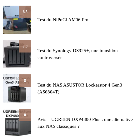
8.5
Test du NiPoGi AM06 Pro
7.8
Test du Synology DS925+, une transition
controversée
8
Test du NAS ASUSTOR Lockerstor 4 Gen3
(AS6804T)
8
Avis – UGREEN DXP4800 Plus : une alternative
aux NAS classiques ?